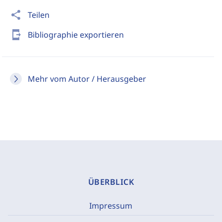
share
Teilen
send_to_mobile
Bibliographie exportieren
Mehr vom Autor / Herausgeber
ÜBERBLICK
Impressum