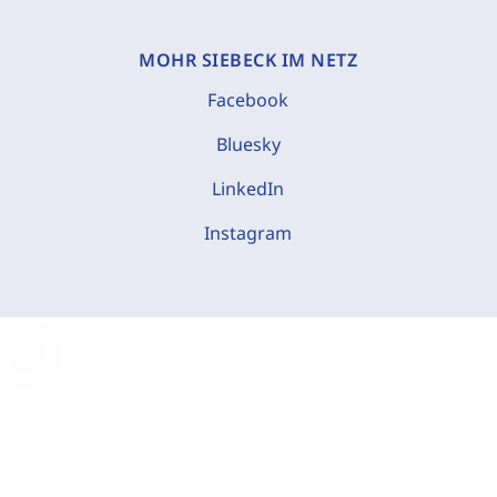
MOHR SIEBECK IM NETZ
Facebook
Bluesky
LinkedIn
Instagram
C
o
o
k