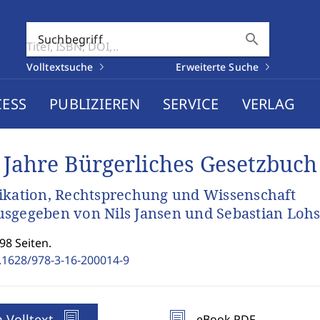
search
Suchbegriff
Volltextsuche
Erweiterte Suche
CESS
PUBLIZIEREN
SERVICE
VERLAG
 Jahre Bürgerliches Gesetzbuch
ikation, Rechtsprechung und Wissenschaft
sgegeben von Nils Jansen und Sebastian Loh
98 Seiten.
.1628/978-3-16-200014-9
 Volltext
eBook PDF