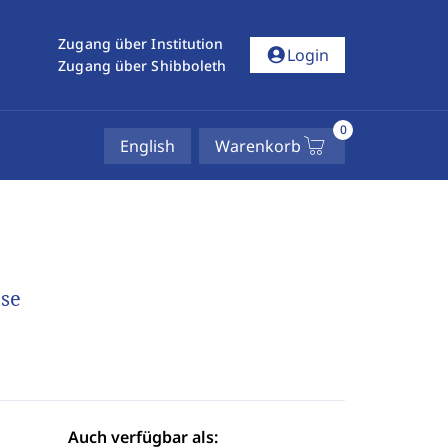
Zugang über Institution
account_circle
Login
Zugang über Shibboleth
0
English
Warenkorb
sse
Auch verfügbar als: