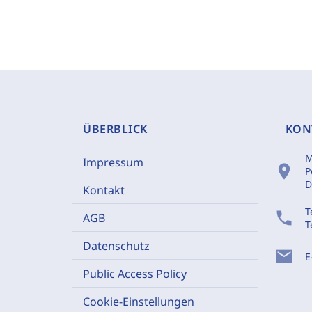
ÜBERBLICK
KON
M
Impressum
location_on
P
D
Kontakt
T
phone
AGB
T
Datenschutz
mail
E
Public Access Policy
Cookie-Einstellungen