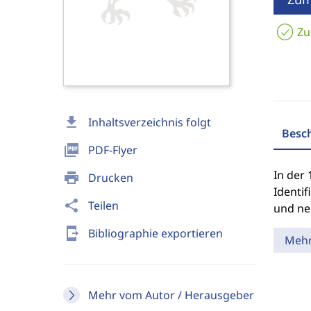
Zu
download
Inhaltsverzeichnis folgt
Besc
picture_as_pdf
PDF-Flyer
In der 
print
Drucken
Identi
share
Teilen
und ne
send_to_mobile
Bibliographie exportieren
Meh
Mehr vom Autor / Herausgeber