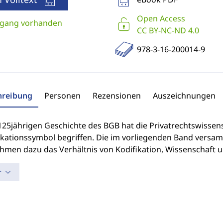
Open Access
gang vorhanden
CC BY-NC-ND 4.0
978-3-16-200014-9
hreibung
Personen
Rezensionen
Auszeichnungen
125jährigen Geschichte des BGB hat die Privatrechtswissensc
fikationssymbol begriffen. Die im vorliegenden Band versa
hmen dazu das Verhältnis von Kodifikation, Wissenschaft u
r