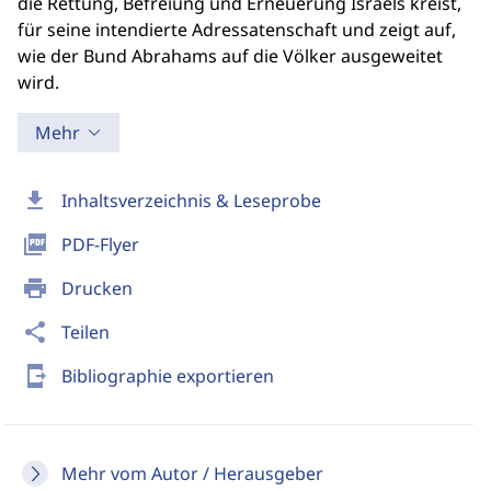
die Rettung, Befreiung und Erneuerung Israels kreist,
für seine intendierte Adressatenschaft und zeigt auf,
wie der Bund Abrahams auf die Völker ausgeweitet
wird.
Mehr
download
Inhaltsverzeichnis & Leseprobe
picture_as_pdf
PDF-Flyer
print
Drucken
share
Teilen
send_to_mobile
Bibliographie exportieren
Mehr vom Autor / Herausgeber