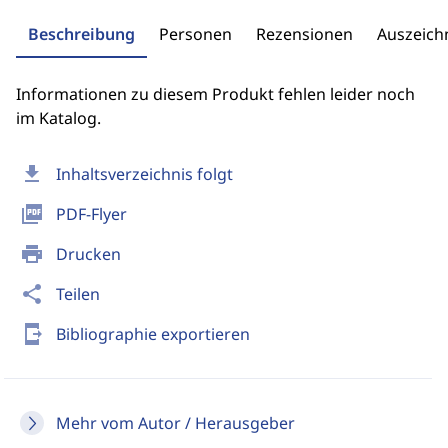
Beschreibung
Personen
Rezensionen
Auszeic
Informationen zu diesem Produkt fehlen leider noch
im Katalog.
download
Inhaltsverzeichnis folgt
picture_as_pdf
PDF-Flyer
print
Drucken
share
Teilen
send_to_mobile
Bibliographie exportieren
Mehr vom Autor / Herausgeber