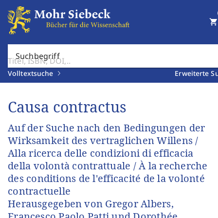
shopping_cart
Suchbegriff
Volltextsuche
Erweiterte S
Causa contractus
Auf der Suche nach den Bedingungen der
Wirksamkeit des vertraglichen Willens /
Alla ricerca delle condizioni di efficacia
della volontà contrattuale / À la recherche
des conditions de l'efficacité de la volonté
contractuelle
Herausgegeben von Gregor Albers,
Francesco Paolo Patti und Dorothée