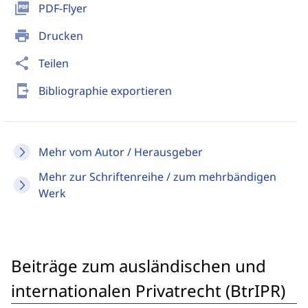
picture_as_pdf
PDF-Flyer
print
Drucken
share
Teilen
send_to_mobile
Bibliographie exportieren
Mehr vom Autor / Herausgeber
Mehr zur Schriftenreihe / zum mehrbändigen
Werk
Beiträge zum ausländischen und
internationalen Privatrecht (BtrIPR)