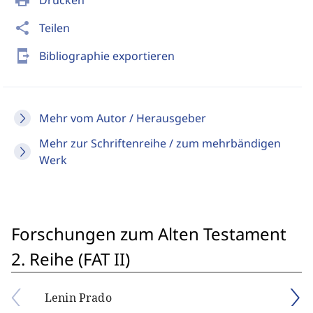
print
Drucken
share
Teilen
send_to_mobile
Bibliographie exportieren
Mehr vom Autor / Herausgeber
Mehr zur Schriftenreihe / zum mehrbändigen
Werk
Forschungen zum Alten Testament
2. Reihe (FAT II)
Lenin Prado