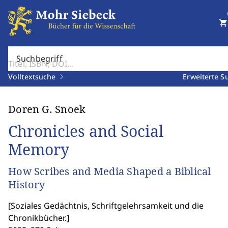
shopping_cart
Suchbegriff
Volltextsuche
Erweiterte S
Doren G. Snoek
Chronicles and Social
Memory
How Scribes and Media Shaped a Biblical
History
[
Soziales Gedächtnis, Schriftgelehrsamkeit und die
Chronikbücher.
]