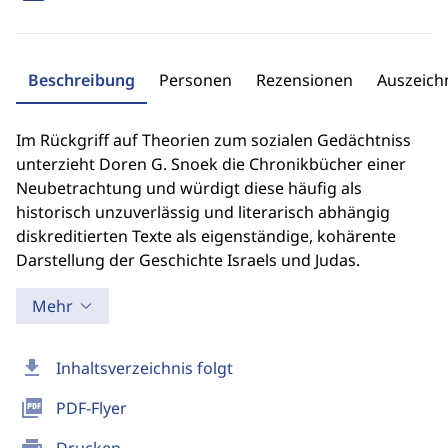
Beschreibung
Personen
Rezensionen
Auszeic
Im Rückgriff auf Theorien zum sozialen Gedächtniss
unterzieht Doren G. Snoek die Chronikbücher einer
Neubetrachtung und würdigt diese häufig als
historisch unzuverlässig und literarisch abhängig
diskreditierten Texte als eigenständige, kohärente
Darstellung der Geschichte Israels und Judas.
Mehr
download
Inhaltsverzeichnis folgt
picture_as_pdf
PDF-Flyer