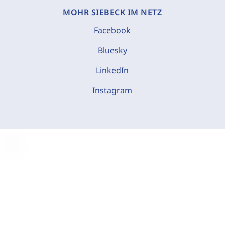
MOHR SIEBECK IM NETZ
Facebook
Bluesky
LinkedIn
Instagram
C
o
o
k
i