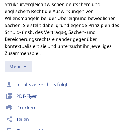
Strukturvergleich zwischen deutschem und
englischem Recht die Auswirkungen von
Willensmängeln bei der Übereignung beweglicher
Sachen. Sie stellt dabei grundlegende Prinzipien des
Schuld- (insb. des Vertrags-), Sachen- und
Bereicherungsrechts einander gegenüber,
kontextualisiert sie und untersucht ihr jeweiliges
Zusammenspiel.
Mehr
download
Inhaltsverzeichnis folgt
picture_as_pdf
PDF-Flyer
print
Drucken
share
Teilen