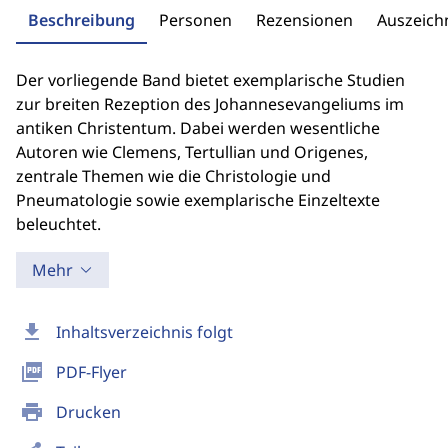
Beschreibung
Personen
Rezensionen
Auszeic
Der vorliegende Band bietet exemplarische Studien
zur breiten Rezeption des Johannesevangeliums im
antiken Christentum. Dabei werden wesentliche
Autoren wie Clemens, Tertullian und Origenes,
zentrale Themen wie die Christologie und
Pneumatologie sowie exemplarische Einzeltexte
beleuchtet.
Mehr
download
Inhaltsverzeichnis folgt
picture_as_pdf
PDF-Flyer
print
Drucken