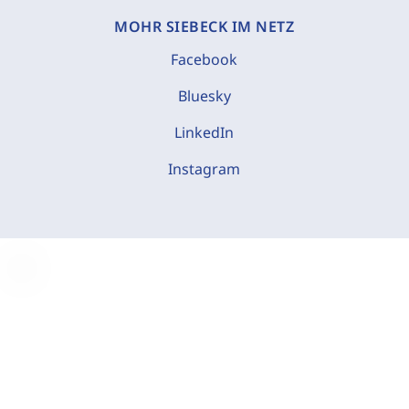
MOHR SIEBECK IM NETZ
Facebook
Bluesky
LinkedIn
Instagram
C
o
o
k
i