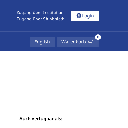
Zugang über Institution
account_circle
Login
Zugang über Shibboleth
0
English
Warenkorb
Auch verfügbar als: