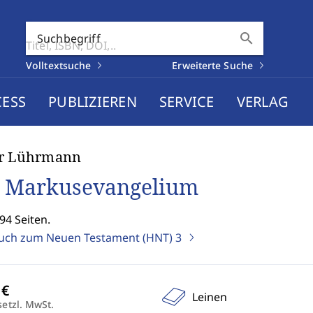
search
Suchbegriff
Volltextsuche
Erweiterte Suche
CESS
PUBLIZIEREN
SERVICE
VERLAG
er Lührmann
 Markusevangelium
94 Seiten.
ch zum Neuen Testament (HNT)
3
Leinen
setzl. MwSt.