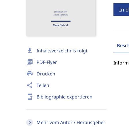
In 
Besc
download
Inhaltsverzeichnis folgt
picture_as_pdf
PDF-Flyer
Inform
print
Drucken
share
Teilen
send_to_mobile
Bibliographie exportieren
Mehr vom Autor / Herausgeber