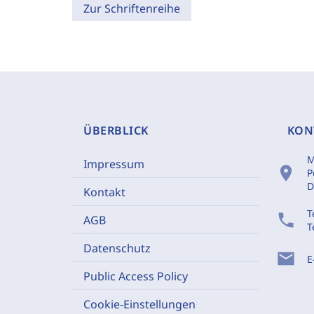
Zur Schriftenreihe
ÜBERBLICK
KON
M
Impressum
location_on
P
D
Kontakt
T
phone
AGB
T
Datenschutz
mail
E
Public Access Policy
Cookie-Einstellungen