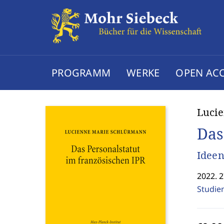
PROGRAMM
WERKE
OPEN AC
Luci
Das
Ideen
2022. 2
Studie