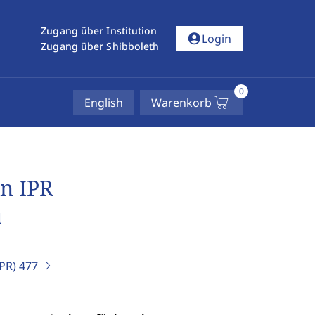
Zugang über Institution
account_circle
Login
Zugang über Shibboleth
0
English
Warenkorb
en IPR
l
IPR)
477