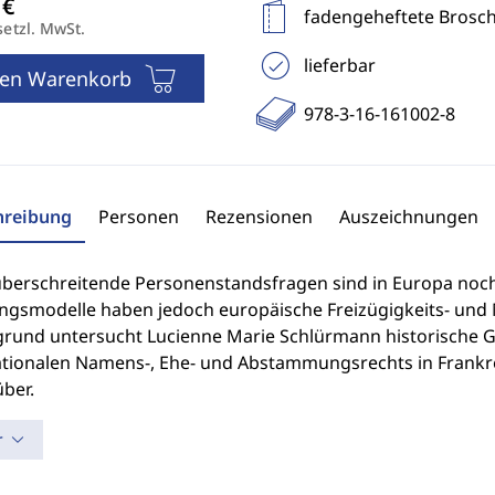
fadengeheftete Brosc
setzl. MwSt.
lieferbar
den Warenkorb
978-3-16-161002-8
hreibung
Personen
Rezensionen
Auszeichnungen
berschreitende Personenstandsfragen sind in Europa noch ni
ngsmodelle haben jedoch europäische Freizügigkeits- und
grund untersucht Lucienne Marie Schlürmann historische 
ationalen Namens-, Ehe- und Abstammungsrechts in Frankre
ber.
r