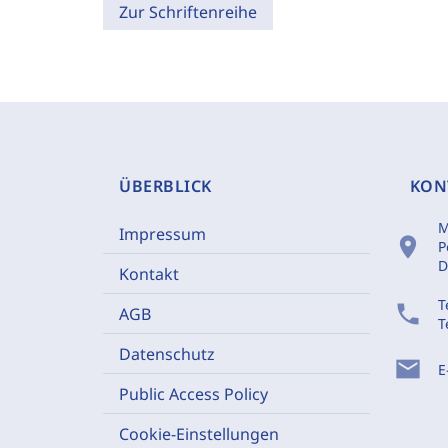
Zur Schriftenreihe
ÜBERBLICK
KON
M
Impressum
location_on
P
D
Kontakt
T
phone
AGB
T
Datenschutz
mail
E
Public Access Policy
Cookie-Einstellungen