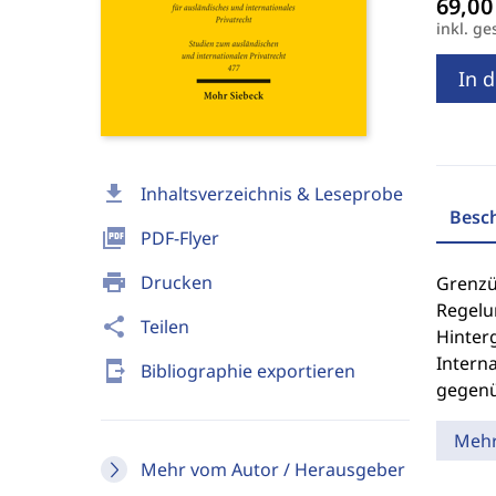
inkl. ge
In 
download
Inhaltsverzeichnis & Leseprobe
Besc
picture_as_pdf
PDF-Flyer
print
Drucken
Grenzü
Regelu
share
Teilen
Hinter
Intern
send_to_mobile
Bibliographie exportieren
gegenü
Meh
Mehr vom Autor / Herausgeber