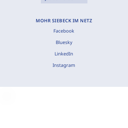
MOHR SIEBECK IM NETZ
Facebook
Bluesky
LinkedIn
Instagram
C
o
o