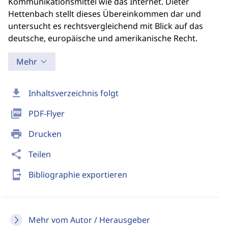
Kommunikationsmittel wie das Internet. Dieter
Hettenbach stellt dieses Übereinkommen dar und
untersucht es rechtsvergleichend mit Blick auf das
deutsche, europäische und amerikanische Recht.
Mehr
download
Inhaltsverzeichnis folgt
picture_as_pdf
PDF-Flyer
print
Drucken
share
Teilen
send_to_mobile
Bibliographie exportieren
Mehr vom Autor / Herausgeber