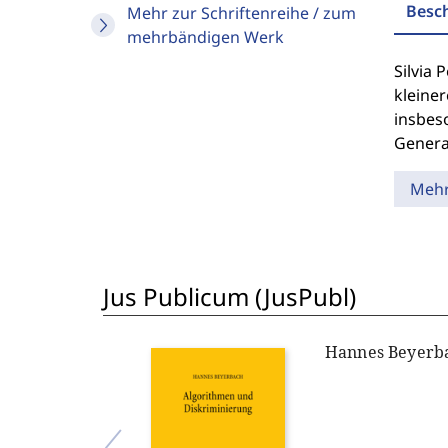
Besc
Mehr zur Schriftenreihe / zum
mehrbändigen Werk
Silvia
kleine
insbes
Genera
Meh
Jus Publicum (JusPubl)
Hannes Beyerb