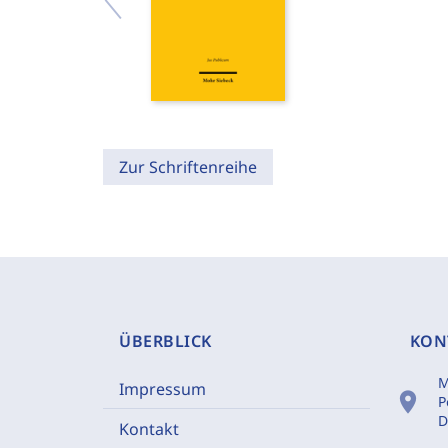
Zur Schriftenreihe
ÜBERBLICK
KON
M
Impressum
location_on
P
D
Kontakt