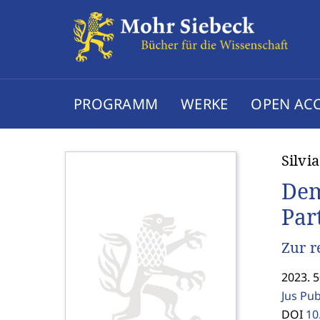
PROGRAMM
WERKE
OPEN AC
Silvi
Dem
Par
Zur r
2023. 5
Jus Pu
DOI
10