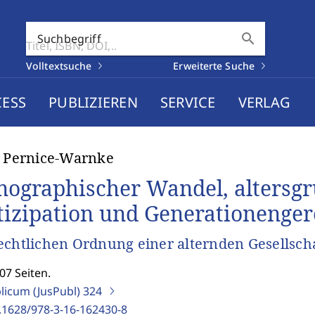
search
Suchbegriff
Volltextsuche
Erweiterte Suche
CESS
PUBLIZIEREN
SERVICE
VERLAG
a Pernice-Warnke
ographischer Wandel, altersg
tizipation und Generationenger
echtlichen Ordnung einer alternden Gesellsch
07 Seiten.
blicum (JusPubl)
324
.1628/978-3-16-162430-8