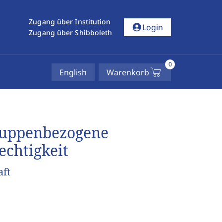
Zugang über Institution
account_circle
Login
Zugang über Shibboleth
0
English
Warenkorb
ruppenbezogene
echtigkeit
aft