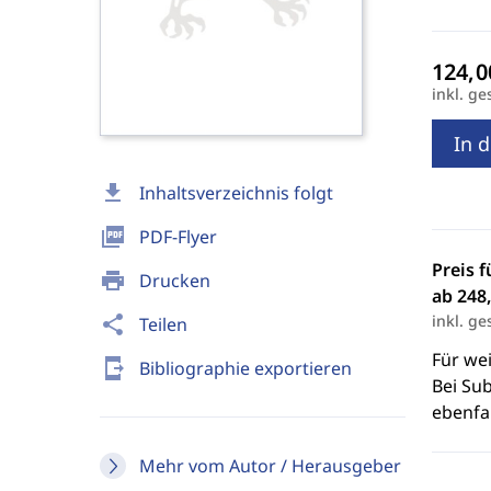
inkl. ge
In 
download
Inhaltsverzeichnis folgt
picture_as_pdf
PDF-Flyer
Preis f
print
Drucken
ab 248,
inkl. ge
share
Teilen
Für we
send_to_mobile
Bibliographie exportieren
Bei Sub
ebenfal
Mehr vom Autor / Herausgeber