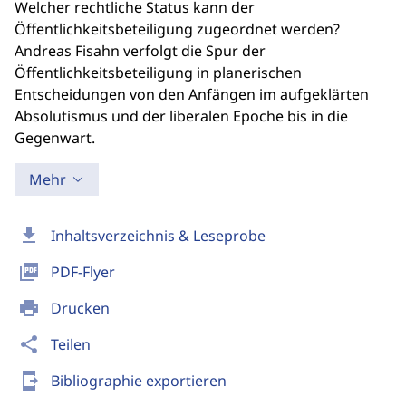
Welcher rechtliche Status kann der
Öffentlichkeitsbeteiligung zugeordnet werden?
Andreas Fisahn verfolgt die Spur der
Öffentlichkeitsbeteiligung in planerischen
Entscheidungen von den Anfängen im aufgeklärten
Absolutismus und der liberalen Epoche bis in die
Gegenwart.
Mehr
download
Inhaltsverzeichnis & Leseprobe
picture_as_pdf
PDF-Flyer
print
Drucken
share
Teilen
send_to_mobile
Bibliographie exportieren