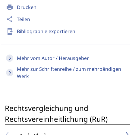
print
Drucken
share
Teilen
send_to_mobile
Bibliographie exportieren
Mehr vom Autor / Herausgeber
Mehr zur Schriftenreihe / zum mehrbändigen
Werk
Rechtsvergleichung und
Rechtsvereinheitlichung (RuR)