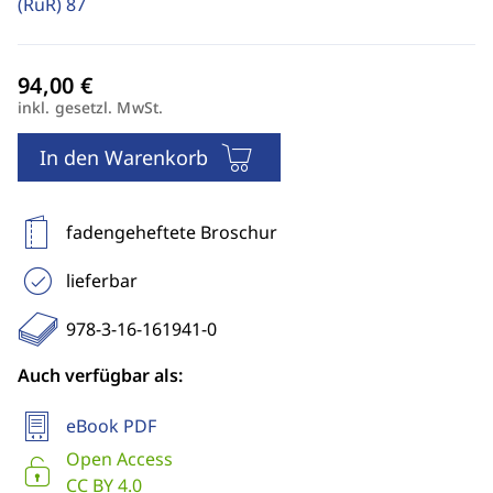
(RuR)
87
inkl. gesetzl. MwSt.
In den Warenkorb
fadengeheftete Broschur
lieferbar
978-3-16-161941-0
Auch verfügbar als:
eBook PDF
Open Access
CC BY 4.0