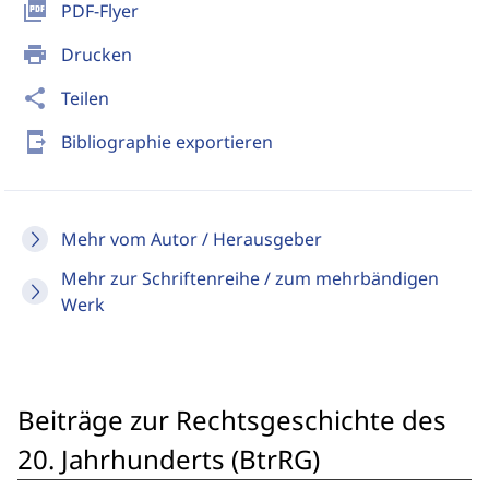
picture_as_pdf
PDF-Flyer
print
Drucken
share
Teilen
send_to_mobile
Bibliographie exportieren
Mehr vom Autor / Herausgeber
Mehr zur Schriftenreihe / zum mehrbändigen
Werk
Beiträge zur Rechtsgeschichte des
20. Jahrhunderts (BtrRG)