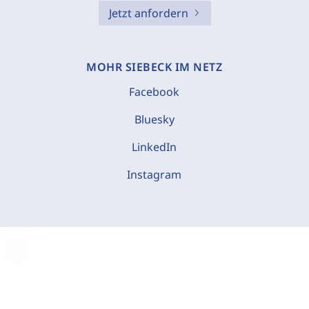
Jetzt anfordern
MOHR SIEBECK IM NETZ
Facebook
Bluesky
LinkedIn
Instagram
C
o
o