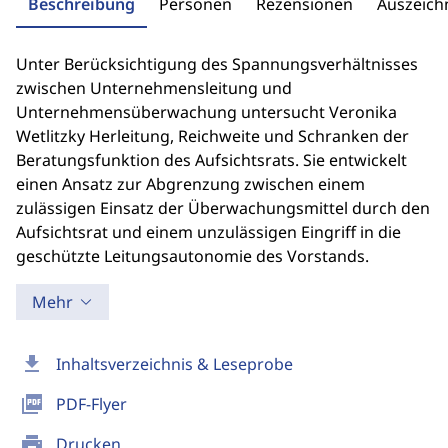
Beschreibung
Personen
Rezensionen
Auszeic
Unter Berücksichtigung des Spannungsverhältnisses
zwischen Unternehmensleitung und
Unternehmensüberwachung untersucht Veronika
Wetlitzky Herleitung, Reichweite und Schranken der
Beratungsfunktion des Aufsichtsrats. Sie entwickelt
einen Ansatz zur Abgrenzung zwischen einem
zulässigen Einsatz der Überwachungsmittel durch den
Aufsichtsrat und einem unzulässigen Eingriff in die
geschützte Leitungsautonomie des Vorstands.
Mehr
download
Inhaltsverzeichnis & Leseprobe
picture_as_pdf
PDF-Flyer
print
Drucken