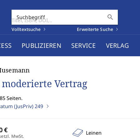
search
Suchbegriff
Volltextsuche
Erweiterte Suche
CESS
PUBLIZIEREN
SERVICE
VERLAG
Husemann
 moderierte Vertrag
85 Seiten.
vatum (JusPriv)
249
Leinen
setzl. MwSt.