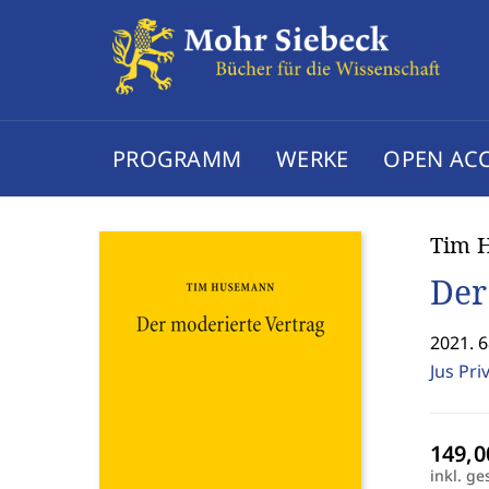
PROGRAMM
WERKE
OPEN AC
Tim 
Der
2021. 6
Jus Pri
inkl. ge