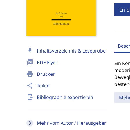
In 
Besc
download
Inhaltsverzeichnis & Leseprobe
picture_as_pdf
PDF-Flyer
Ein Kon
moderi
print
Drucken
Bewegl
besteh
share
Teilen
send_to_mobile
Bibliographie exportieren
Meh
Mehr vom Autor / Herausgeber