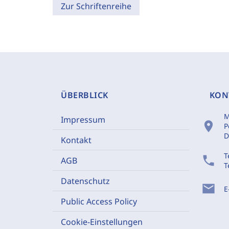
Zur Schriftenreihe
ÜBERBLICK
KON
M
Impressum
location_on
P
D
Kontakt
T
phone
AGB
T
Datenschutz
mail
E
Public Access Policy
Cookie-Einstellungen