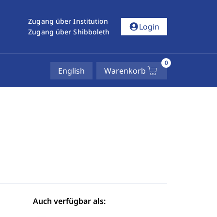
Zugang über Institution
account_circle
Login
Zugang über Shibboleth
0
English
Warenkorb
Auch verfügbar als: