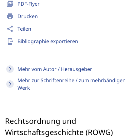
picture_as_pdf
PDF-Flyer
print
Drucken
share
Teilen
send_to_mobile
Bibliographie exportieren
Mehr vom Autor / Herausgeber
Mehr zur Schriftenreihe / zum mehrbändigen
Werk
Rechtsordnung und
Wirtschaftsgeschichte (ROWG)