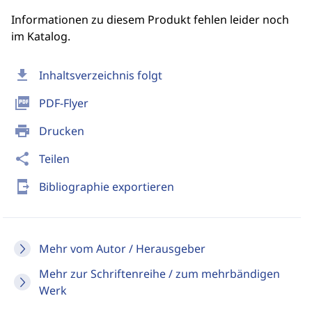
Informationen zu diesem Produkt fehlen leider noch
im Katalog.
download
Inhaltsverzeichnis folgt
picture_as_pdf
PDF-Flyer
print
Drucken
share
Teilen
send_to_mobile
Bibliographie exportieren
Mehr vom Autor / Herausgeber
Mehr zur Schriftenreihe / zum mehrbändigen
Werk