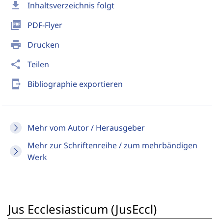
download
Inhaltsverzeichnis folgt
picture_as_pdf
PDF-Flyer
print
Drucken
share
Teilen
send_to_mobile
Bibliographie exportieren
Mehr vom Autor / Herausgeber
Mehr zur Schriftenreihe / zum mehrbändigen
Werk
Jus Ecclesiasticum (JusEccl)