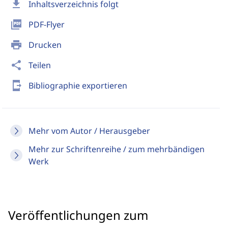
download
Inhaltsverzeichnis folgt
picture_as_pdf
PDF-Flyer
print
Drucken
share
Teilen
send_to_mobile
Bibliographie exportieren
Mehr vom Autor / Herausgeber
Mehr zur Schriftenreihe / zum mehrbändigen
Werk
Veröffentlichungen zum