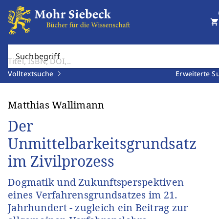
shopping_cart
Suchbegriff
Volltextsuche
Erweiterte S
Matthias Wallimann
Der
Unmittelbarkeitsgrundsatz
im Zivilprozess
Dogmatik und Zukunftsperspektiven
eines Verfahrensgrundsatzes im 21.
Jahrhundert - zugleich ein Beitrag zur