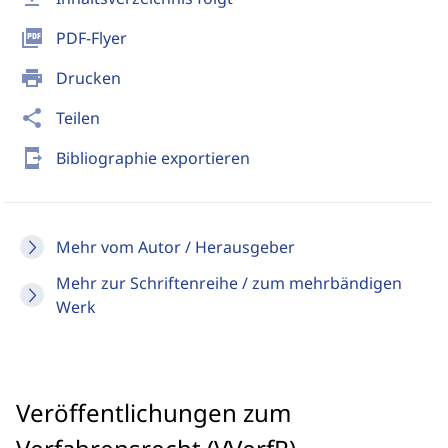
picture_as_pdf
PDF-Flyer
print
Drucken
share
Teilen
send_to_mobile
Bibliographie exportieren
Mehr vom Autor / Herausgeber
Mehr zur Schriftenreihe / zum mehrbändigen
Werk
Veröffentlichungen zum