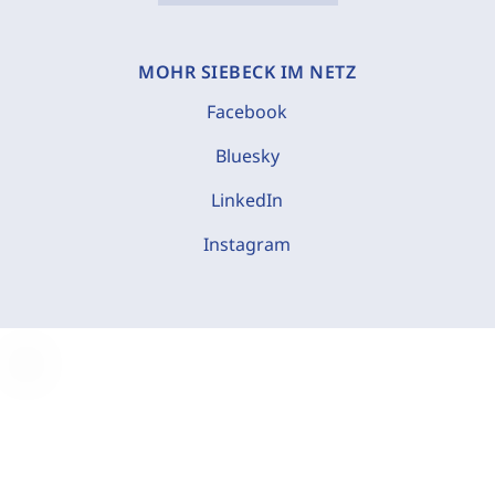
MOHR SIEBECK IM NETZ
Facebook
Bluesky
LinkedIn
Instagram
C
o
o
k