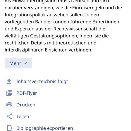
Als Einwanderungsland muss Deutschland sich
darüber verständigen, wie die Einreiseregeln und die
Integrationspolitik aussehen sollen. In dem
vorliegenden Band erkunden führende Expertinnen
und Experten aus der Rechtswissenschaft die
vielfältigen Gestaltungsoptionen, indem sie die
rechtlichen Details mit theoretischen und
interdisziplinären Einsichten verbinden.
Mehr
download
Inhaltsverzeichnis folgt
picture_as_pdf
PDF-Flyer
print
Drucken
share
Teilen
send_to_mobile
Bibliographie exportieren