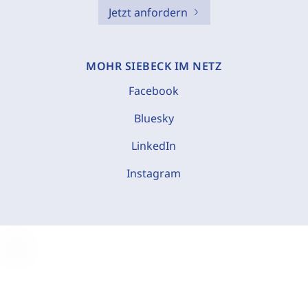
Jetzt anfordern
MOHR SIEBECK IM NETZ
Facebook
Bluesky
LinkedIn
Instagram
C
o
o