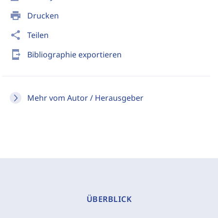
print
Drucken
share
Teilen
send_to_mobile
Bibliographie exportieren
Mehr vom Autor / Herausgeber
ÜBERBLICK