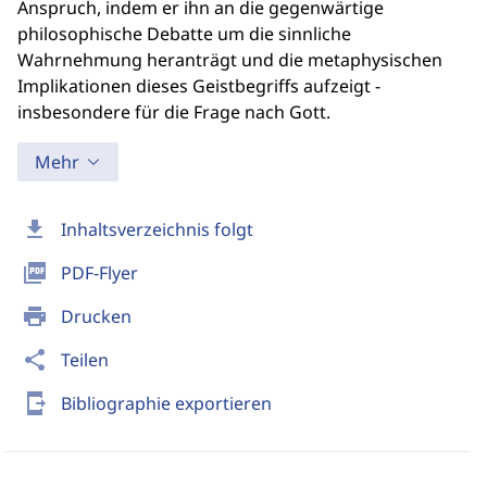
Anspruch, indem er ihn an die gegenwärtige
philosophische Debatte um die sinnliche
Wahrnehmung heranträgt und die metaphysischen
Implikationen dieses Geistbegriffs aufzeigt -
insbesondere für die Frage nach Gott.
Mehr
download
Inhaltsverzeichnis folgt
picture_as_pdf
PDF-Flyer
print
Drucken
share
Teilen
send_to_mobile
Bibliographie exportieren