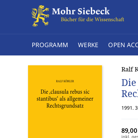
PROGRAMM
WERKE
OPEN AC
Ralf 
Die
Rec
1991. 3
inkl. ge