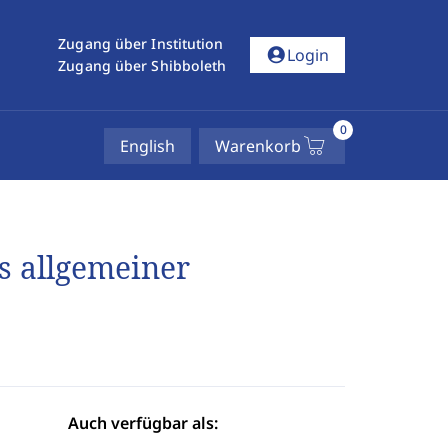
Zugang über Institution
account_circle
Login
Zugang über Shibboleth
0
English
Warenkorb
ls allgemeiner
Auch verfügbar als: