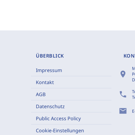
ÜBERBLICK
KON
M
Impressum
location_on
P
D
Kontakt
T
phone
AGB
T
Datenschutz
mail
E
Public Access Policy
Cookie-Einstellungen