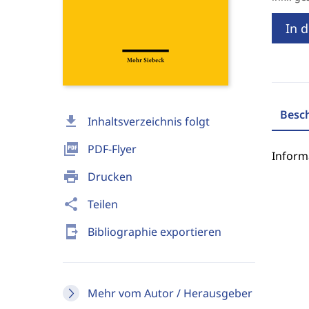
In 
Besc
download
Inhaltsverzeichnis folgt
picture_as_pdf
PDF-Flyer
Inform
print
Drucken
share
Teilen
send_to_mobile
Bibliographie exportieren
Mehr vom Autor / Herausgeber