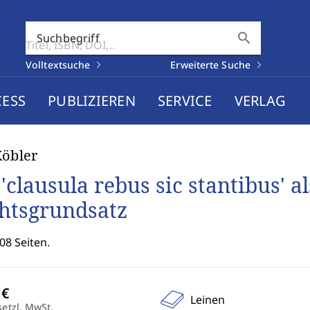
search
Suchbegriff
Volltextsuche
Erweiterte Suche
CESS
PUBLIZIEREN
SERVICE
VERLAG
Köbler
 'clausula rebus sic stantibus' a
htsgrundsatz
08 Seiten.
Leinen
setzl. MwSt.