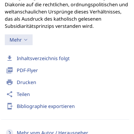
Diakonie auf die rechtlichen, ordnungspolitischen und
weltanschaulichen Ursprünge dieses Verhältnisses,
das als Ausdruck des katholisch gelesenen
Subsidiaritätsprinzips verstanden wird.
Mehr
download
Inhaltsverzeichnis folgt
picture_as_pdf
PDF-Flyer
print
Drucken
share
Teilen
send_to_mobile
Bibliographie exportieren
Mehr vom Autor / Herausgeber