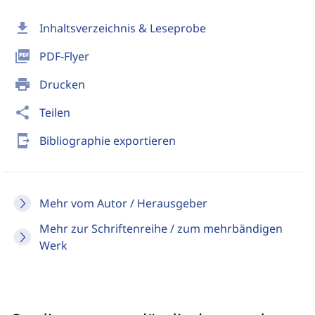
download
Inhaltsverzeichnis & Leseprobe
picture_as_pdf
PDF-Flyer
print
Drucken
share
Teilen
send_to_mobile
Bibliographie exportieren
Mehr vom Autor / Herausgeber
Mehr zur Schriftenreihe / zum mehrbändigen
Werk