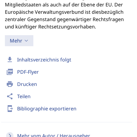
Mitgliedstaaten als auch auf der Ebene der EU. Der
Europäische Verwaltungsverbund ist diesbezüglich
zentraler Gegenstand gegenwärtiger Rechtsfragen
und künftiger Rechtsetzungsvorhaben.
Mehr
download
Inhaltsverzeichnis folgt
picture_as_pdf
PDF-Flyer
print
Drucken
share
Teilen
send_to_mobile
Bibliographie exportieren
Mehr vom Autor / Herausgeber