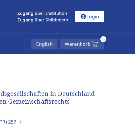
Zugang über Institution
account_circle
Login
Zugang über Shibboleth
0
English
Warenkorb
t
dsgesellschaften in Deutschland
hen Gemeinschaftsrechts
IPR)
257