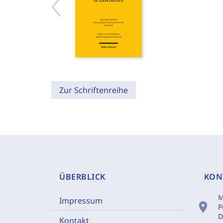
Zur Schriftenreihe
ÜBERBLICK
KON
M
Impressum
location_on
P
D
Kontakt