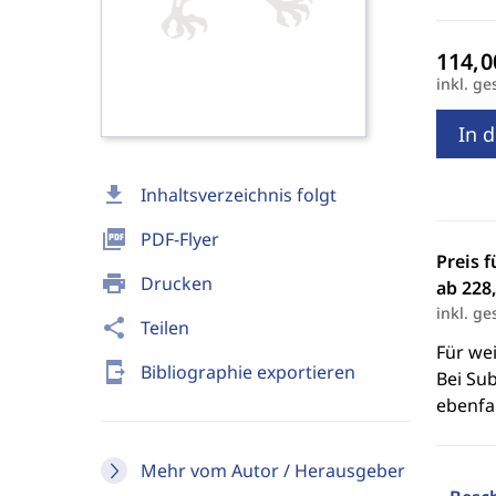
inkl. ge
In 
download
Inhaltsverzeichnis folgt
picture_as_pdf
PDF-Flyer
Preis f
print
Drucken
ab 228,
inkl. ge
share
Teilen
Für we
send_to_mobile
Bibliographie exportieren
Bei Sub
ebenfal
Mehr vom Autor / Herausgeber