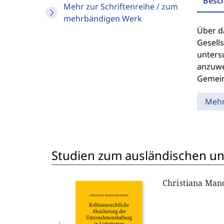
Besc
Mehr zur Schriftenreihe / zum
mehrbändigen Werk
Über d
Gesell
unters
anzuwe
Gemein
Meh
Studien zum ausländischen und
Christiana Ma