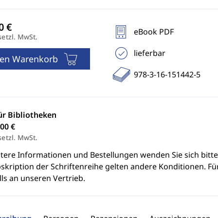
eBook PDF
setzl. MwSt.
lieferbar
den Warenkorb
978-3-16-151442-5
ür Bibliotheken
00 €
setzl. MwSt.
itere Informationen und Bestellungen wenden Sie sich bitt
skription der Schriftenreihe gelten andere Konditionen. Fü
ls an unseren Vertrieb.