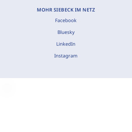
MOHR SIEBECK IM NETZ
Facebook
Bluesky
LinkedIn
Instagram
C
o
o
k
i