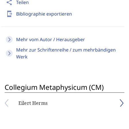
share
Teilen
send_to_mobile
Bibliographie exportieren
Mehr vom Autor / Herausgeber
Mehr zur Schriftenreihe / zum mehrbändigen
Werk
Collegium Metaphysicum (CM)
Eilert Herms