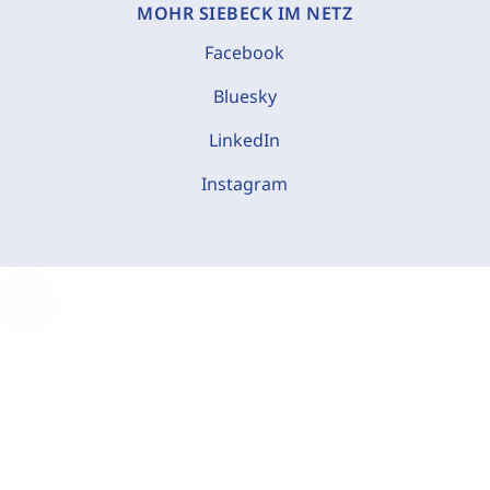
MOHR SIEBECK IM NETZ
Facebook
Bluesky
LinkedIn
Instagram
C
o
o
k
i