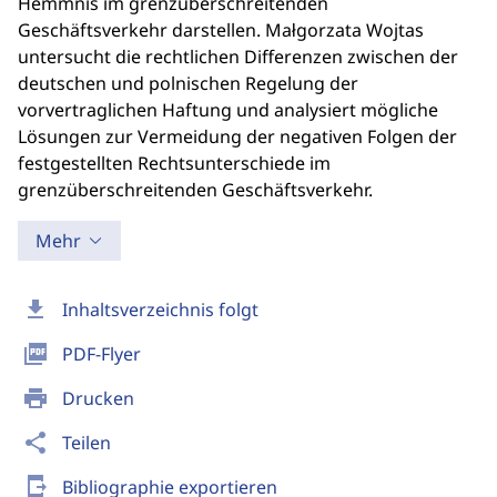
Hemmnis im grenzüberschreitenden
Geschäftsverkehr darstellen. Małgorzata Wojtas
untersucht die rechtlichen Differenzen zwischen der
deutschen und polnischen Regelung der
vorvertraglichen Haftung und analysiert mögliche
Lösungen zur Vermeidung der negativen Folgen der
festgestellten Rechtsunterschiede im
grenzüberschreitenden Geschäftsverkehr.
Mehr
download
Inhaltsverzeichnis folgt
picture_as_pdf
PDF-Flyer
print
Drucken
share
Teilen
send_to_mobile
Bibliographie exportieren