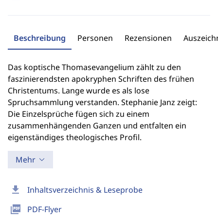
Beschreibung
Personen
Rezensionen
Auszeic
Das koptische Thomasevangelium zählt zu den
faszinierendsten apokryphen Schriften des frühen
Christentums. Lange wurde es als lose
Spruchsammlung verstanden. Stephanie Janz zeigt:
Die Einzelsprüche fügen sich zu einem
zusammenhängenden Ganzen und entfalten ein
eigenständiges theologisches Profil.
Mehr
download
Inhaltsverzeichnis & Leseprobe
picture_as_pdf
PDF-Flyer