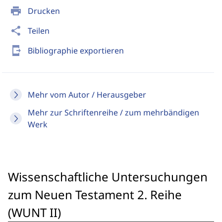
print
Drucken
share
Teilen
send_to_mobile
Bibliographie exportieren
Mehr vom Autor / Herausgeber
Mehr zur Schriftenreihe / zum mehrbändigen
Werk
Wissenschaftliche Untersuchungen
zum Neuen Testament 2. Reihe
(WUNT II)