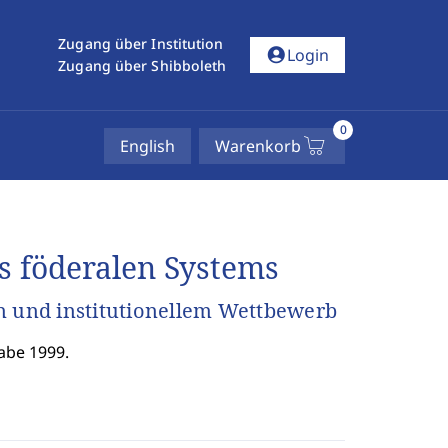
Zugang über Institution
account_circle
Login
Zugang über Shibboleth
0
English
Warenkorb
s föderalen Systems
n und institutionellem Wettbewerb
abe 1999.