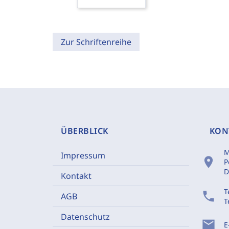
Zur Schriftenreihe
ÜBERBLICK
KON
M
Impressum
location_on
P
D
Kontakt
T
phone
AGB
T
Datenschutz
mail
E