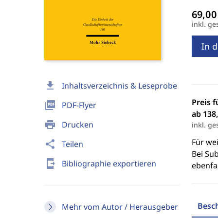
inkl. ge
In 
download
Inhaltsverzeichnis & Leseprobe
Preis f
picture_as_pdf
PDF-Flyer
ab 138,
print
Drucken
inkl. ge
Für we
share
Teilen
Bei Sub
send_to_mobile
Bibliographie exportieren
ebenfal
Besc
Mehr vom Autor / Herausgeber