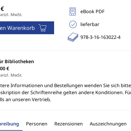
eBook PDF
setzl. MwSt.
lieferbar
den Warenkorb
978-3-16-163022-4
ür Bibliotheken
00 €
setzl. MwSt.
itere Informationen und Bestellungen wenden Sie sich bitt
skription der Schriftenreihe gelten andere Konditionen. Fü
ls an unseren Vertrieb.
hreibung
Personen
Rezensionen
Auszeichnungen