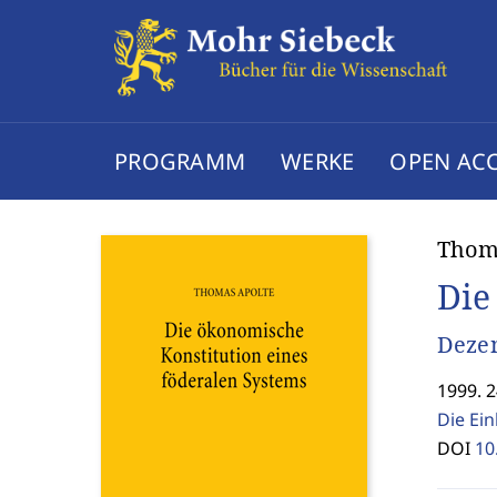
PROGRAMM
WERKE
OPEN AC
Thom
Die
Dezen
1999. 
Die Ei
DOI
10