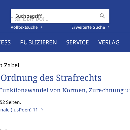
search
Suchbegriff
Volltextsuche
Erweiterte Suche
CESS
PUBLIZIEREN
SERVICE
VERLAG
o Zabel
 Ordnung des Strafrechts
Funktionswandel von Normen, Zurechnung u
52 Seiten.
enale (JusPoen)
11