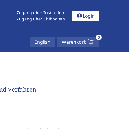
Zugang über Institution
account_circle
Login
Zugang über Shibboleth
0
English
Warenkorb
nd Verfahren