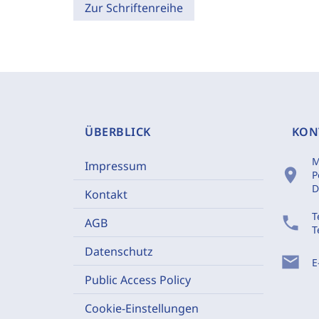
Zur Schriftenreihe
ÜBERBLICK
KON
M
Impressum
location_on
P
D
Kontakt
T
phone
AGB
T
Datenschutz
mail
E
Public Access Policy
Cookie-Einstellungen