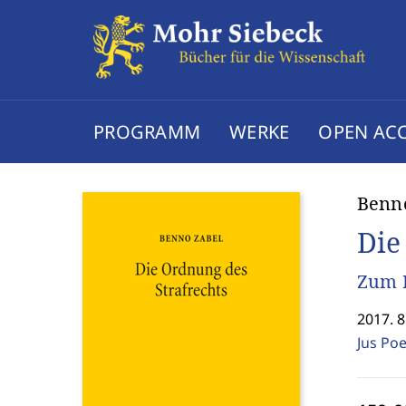
PROGRAMM
WERKE
OPEN AC
Benn
Die
Zum 
2017. 8
Jus Po