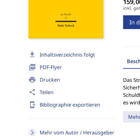
inkl. ge
In 
download
Inhaltsverzeichnis folgt
Besc
picture_as_pdf
PDF-Flyer
print
Drucken
Das St
Sicher
share
Teilen
Schuldb
es wir
send_to_mobile
Bibliographie exportieren
Meh
Mehr vom Autor / Herausgeber