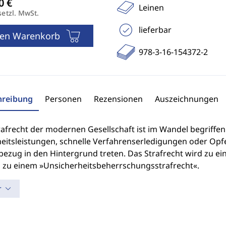
Leinen
setzl. MwSt.
lieferbar
den Warenkorb
978-3-16-154372-2
hreibung
Personen
Rezensionen
Auszeichnungen
rafrecht der modernen Gesellschaft ist im Wandel begriff
heitsleistungen, schnelle Verfahrenserledigungen oder Opf
ezug in den Hintergrund treten. Das Strafrecht wird zu ein
d zu einem »Unsicherheitsbeherrschungsstrafrecht«.
r