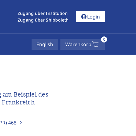
Zugang über Institution
account_circle
Login
Zugang über Shibboleth
0
English
Warenkorb
 am Beispiel des
 Frankreich
IPR)
468