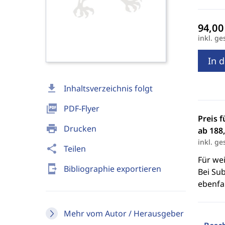
inkl. ge
In 
download
Inhaltsverzeichnis folgt
picture_as_pdf
PDF-Flyer
Preis f
print
Drucken
ab 188,
inkl. ge
share
Teilen
Für we
send_to_mobile
Bibliographie exportieren
Bei Sub
ebenfal
Mehr vom Autor / Herausgeber