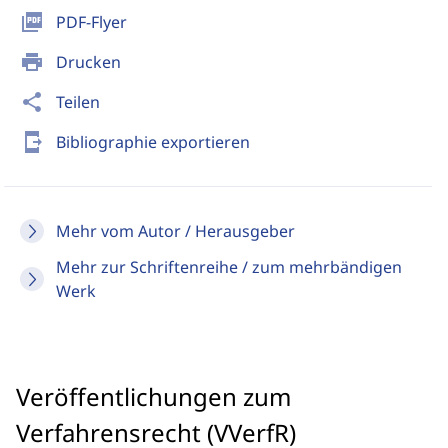
picture_as_pdf
PDF-Flyer
print
Drucken
share
Teilen
send_to_mobile
Bibliographie exportieren
Mehr vom Autor / Herausgeber
Mehr zur Schriftenreihe / zum mehrbändigen
Werk
Veröffentlichungen zum
Verfahrensrecht (VVerfR)