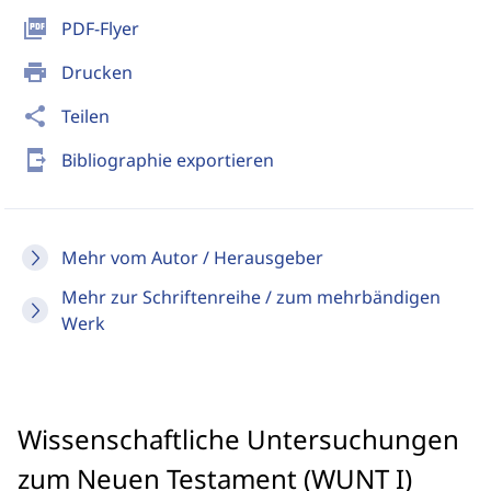
picture_as_pdf
PDF-Flyer
print
Drucken
share
Teilen
send_to_mobile
Bibliographie exportieren
Mehr vom Autor / Herausgeber
Mehr zur Schriftenreihe / zum mehrbändigen
Werk
Wissenschaftliche Untersuchungen
zum Neuen Testament (WUNT I)