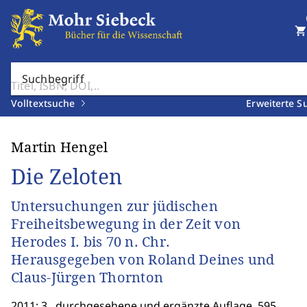
shopping_cart
Suchbegriff
Volltextsuche
Erweiterte S
Martin Hengel
Die Zeloten
Untersuchungen zur jüdischen
Freiheitsbewegung in der Zeit von
Herodes I. bis 70 n. Chr.
Herausgegeben von Roland Deines und
Claus-Jürgen Thornton
2011; 3., durchgesehene und ergänzte Auflage. 595