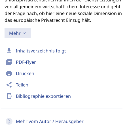
von allgemeinem wirtschaftlichem Interesse und geht
der Frage nach, ob hier eine neue soziale Dimension in
das europäische Privatrecht Einzug hält.
Mehr
download
Inhaltsverzeichnis folgt
picture_as_pdf
PDF-Flyer
print
Drucken
share
Teilen
send_to_mobile
Bibliographie exportieren
Mehr vom Autor / Herausgeber