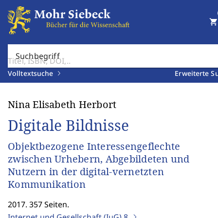
shopping_cart
Suchbegriff
Volltextsuche
Erweiterte S
Nina Elisabeth Herbort
Digitale Bildnisse
Objektbezogene Interessengeflechte
zwischen Urhebern, Abgebildeten und
Nutzern in der digital-vernetzten
Kommunikation
2017. 357 Seiten.
Internet und Gesellschaft (IuG)
8