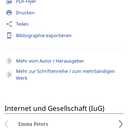
picture_as_pdf
PDF-Flyer
print
Drucken
share
Teilen
send_to_mobile
Bibliographie exportieren
Mehr vom Autor / Herausgeber
Mehr zur Schriftenreihe / zum mehrbändigen
Werk
Internet und Gesellschaft (IuG)
Emma Peters