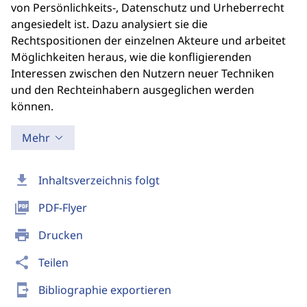
von Persönlichkeits-, Datenschutz und Urheberrecht
angesiedelt ist. Dazu analysiert sie die
Rechtspositionen der einzelnen Akteure und arbeitet
Möglichkeiten heraus, wie die konfligierenden
Interessen zwischen den Nutzern neuer Techniken
und den Rechteinhabern ausgeglichen werden
können.
Mehr
download
Inhaltsverzeichnis folgt
picture_as_pdf
PDF-Flyer
print
Drucken
share
Teilen
send_to_mobile
Bibliographie exportieren