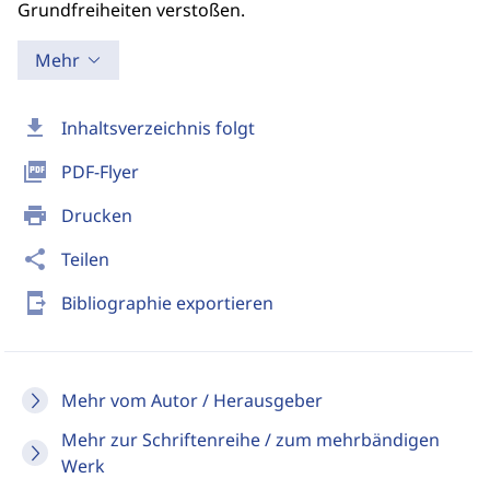
Grundfreiheiten verstoßen.
Mehr
download
Inhaltsverzeichnis folgt
picture_as_pdf
PDF-Flyer
print
Drucken
share
Teilen
send_to_mobile
Bibliographie exportieren
Mehr vom Autor / Herausgeber
Mehr zur Schriftenreihe / zum mehrbändigen
Werk