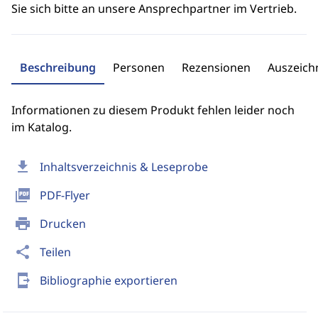
Sie sich bitte an unsere Ansprechpartner im Vertrieb.
Beschreibung
Personen
Rezensionen
Auszeic
Informationen zu diesem Produkt fehlen leider noch
im Katalog.
download
Inhaltsverzeichnis & Leseprobe
picture_as_pdf
PDF-Flyer
print
Drucken
share
Teilen
send_to_mobile
Bibliographie exportieren