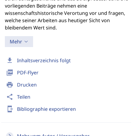
vorliegenden Beiträge nehmen eine
wissenschaftshistorische Verortung vor und fragen,
welche seiner Arbeiten aus heutiger Sicht von
bleibendem Wert sind.
Mehr
download
Inhaltsverzeichnis folgt
picture_as_pdf
PDF-Flyer
print
Drucken
share
Teilen
send_to_mobile
Bibliographie exportieren