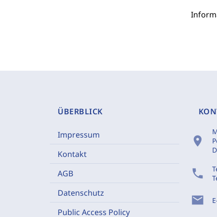
Inform
ÜBERBLICK
KON
M
Impressum
location_on
P
D
Kontakt
T
phone
AGB
T
Datenschutz
mail
E
Public Access Policy