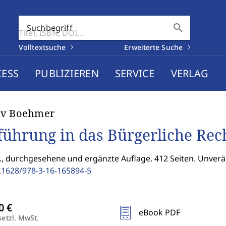
search
Suchbegriff
Volltextsuche
Erweiterte Suche
CESS
PUBLIZIEREN
SERVICE
VERLAG
av Boehmer
führung in das Bürgerliche Rec
2., durchgesehene und ergänzte Auflage. 412 Seiten. Unve
.1628/978-3-16-165894-5
eBook PDF
setzl. MwSt.