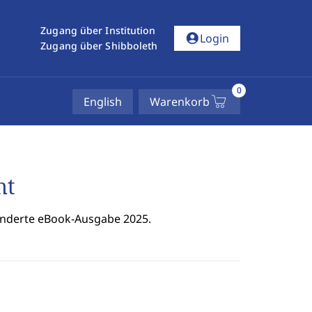
Zugang über Institution
account_circle
Login
Zugang über Shibboleth
0
English
Warenkorb
ht
ränderte eBook-Ausgabe 2025.