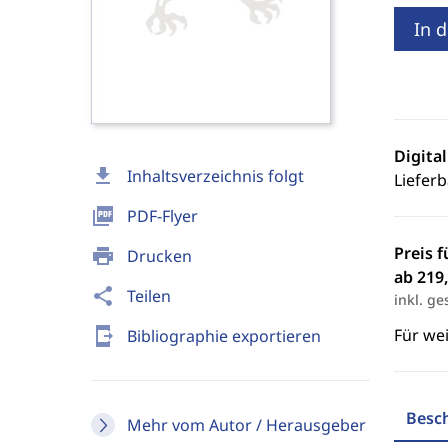
In 
Digita
download
Inhaltsverzeichnis folgt
Lieferb
picture_as_pdf
PDF-Flyer
Preis f
print
Drucken
ab 219,
share
Teilen
inkl. ge
send_to_mobile
Für we
Bibliographie exportieren
Besc
Mehr vom Autor / Herausgeber