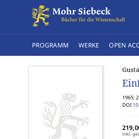
PROGRAMM
WERKE
OPEN AC
Gust
Ein
1965; 
DOI
10
inkl. ge