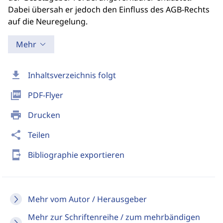
Dabei übersah er jedoch den Einfluss des AGB-Rechts
auf die Neuregelung.
Mehr
download
Inhaltsverzeichnis folgt
picture_as_pdf
PDF-Flyer
print
Drucken
share
Teilen
send_to_mobile
Bibliographie exportieren
Mehr vom Autor / Herausgeber
Mehr zur Schriftenreihe / zum mehrbändigen