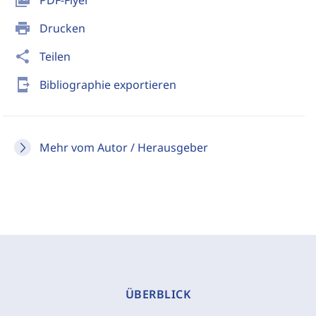
picture_as_pdf
PDF-Flyer
print
Drucken
share
Teilen
send_to_mobile
Bibliographie exportieren
Mehr vom Autor / Herausgeber
ÜBERBLICK