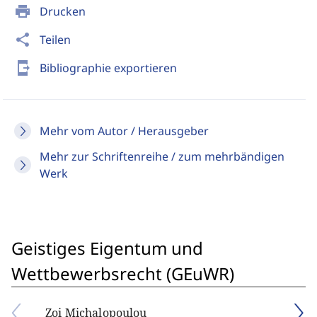
print
Drucken
share
Teilen
send_to_mobile
Bibliographie exportieren
Mehr vom Autor / Herausgeber
Mehr zur Schriftenreihe / zum mehrbändigen
Werk
Geistiges Eigentum und
Wettbewerbsrecht (GEuWR)
Zoi Michalopoulou